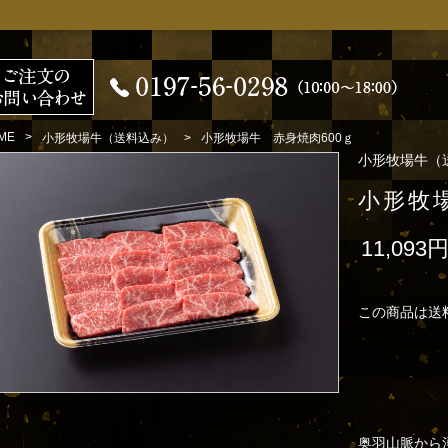
ME
小形牧場牛（送料込み）
小形牧場牛 赤身焼肉600ｇ
小形牧場牛（
小形牧
11,093
この商品は送
奥羽山脈から