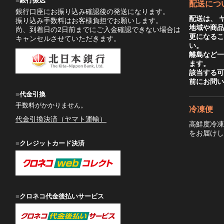
銀行振込
配送につ
銀行口座にお振り込み確認後の発送になります。
配送は、 
振り込み手数料はお客様負担でお願いします。
地域や商
尚、到着日の2日前までにご入金確認できない場合は
更になる
キャンセルさせていただきます。
い。
離島など
ます。
該当する
前にお問
代金引換
手数料がかかりません。
冷凍便
代金引換決済（ヤマト運輸）
高鮮度冷
をお届け
クレジットカード決済
クロネコ代金後払いサービス