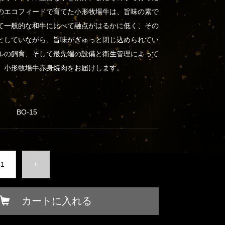
のエコフィードで育てた小形牧場牛は、旨味の素で
て一般的な和牛に比べて融点がはるかに低く、その
としていながら、旨味がぎゅっと閉じ込められてい
ルの飼育、そして最先端の設備と衛生管理によって
、小形牧場牛赤身焼肉をお届けします。
BO-15
+
カートに入れる