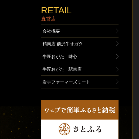
RETAIL
直営店
会社概要
精肉店 前沢牛オガタ
牛匠おがた 味心
牛匠おがた 駅東店
岩手ファーマーズミート