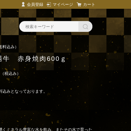
会員登録
マイページ
カート
送料込み）
場牛 赤身焼肉600ｇ
円
（税込み）
料込みとなっております。
湧くミネラル豊富な水を飲み、またその水で育った