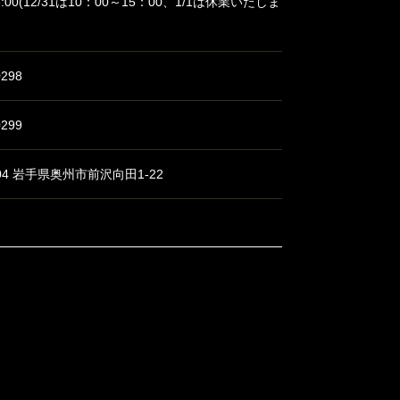
18:00(12/31は10：00～15：00、1/1は休業いたしま
0298
0299
204 岩手県奥州市前沢向田1-22