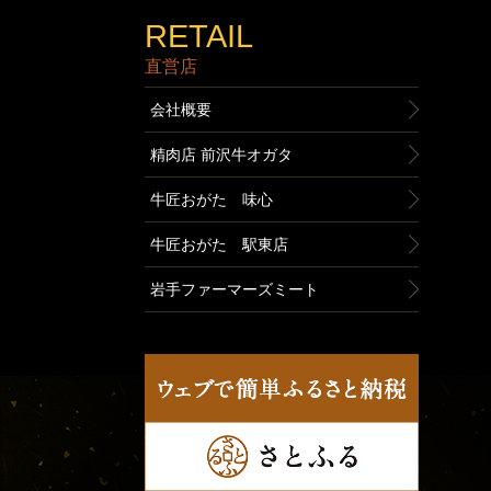
RETAIL
直営店
会社概要
精肉店 前沢牛オガタ
牛匠おがた 味心
牛匠おがた 駅東店
岩手ファーマーズミート