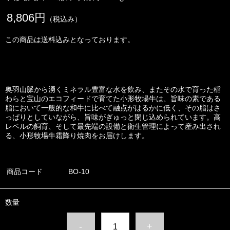
8,806円
（税込み）
この商品は送料込みとなっております。
奥羽山脈から湧くミネラル豊富な水を飲み、またその水で育った稲
わらと宝山のエコフィードで育てた小形牧場牛は、旨味の素である
脂において一般的な和牛に比べて融点がはるかに低く、その脂はさ
っぱりとしていながら、旨味がぎゅっと閉じ込められています。高
レベルの飼育、そして最先端の設備と衛生管理によって産み出され
る、小形牧場牛霜降り焼肉をお届けします。
商品コード
BO-10
数量
-
+