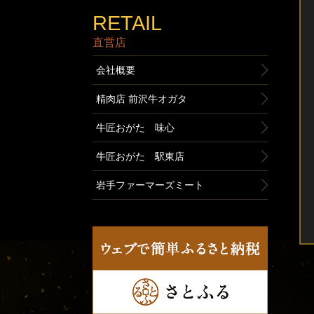
RETAIL
直営店
会社概要
精肉店 前沢牛オガタ
牛匠おがた 味心
牛匠おがた 駅東店
岩手ファーマーズミート