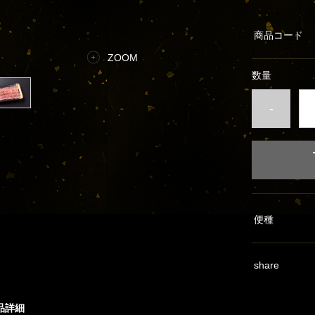
商品コード
ZOOM
数量
-
便種
share
品詳細