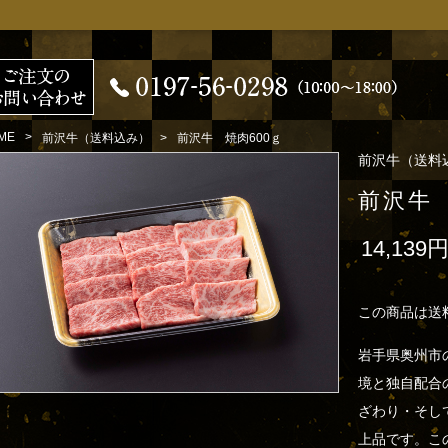
ME
前沢牛（送料込み）
前沢牛 焼肉600ｇ
前沢牛（送料
前沢牛 
14,139
この商品は送
岩手県奥州市
境と独自配合
ざわり・そし
上品です。こ