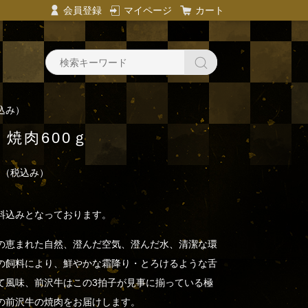
会員登録
マイページ
カート
込み）
焼肉600ｇ
円
（税込み）
料込みとなっております。
の恵まれた自然、澄んだ空気、澄んだ水、清潔な環
の飼料により、鮮やかな霜降り・とろけるような舌
て風味、前沢牛はこの3拍子が見事に揃っている極
の前沢牛の焼肉をお届けします。