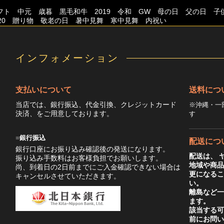
フト 中元 歳暮 黒毛和牛 2019 令和 GW 母の日 父の日
020 贈り物 敬老の日 暑中見舞 寒中見舞 内祝い
インフォメーション
支払いについて
送料につ
当店では、銀行振込、代金引換、クレジットカード
※沖縄・一
決済、をご用意しております。
す
銀行振込
配送につ
銀行口座にお振り込み確認後の発送になります。
配送は、 
振り込み手数料はお客様負担でお願いします。
地域や商
尚、到着日の2日前までにご入金確認できない場合は
更になる
キャンセルさせていただきます。
い。
離島など
ます。
該当する
前にお問