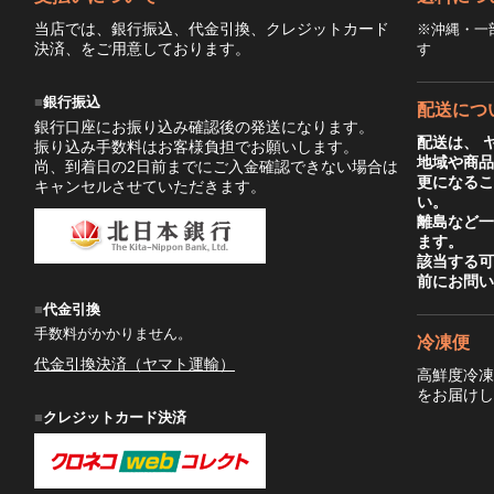
当店では、銀行振込、代金引換、クレジットカード
※沖縄・一
決済、をご用意しております。
す
銀行振込
配送につ
銀行口座にお振り込み確認後の発送になります。
配送は、 
振り込み手数料はお客様負担でお願いします。
地域や商
尚、到着日の2日前までにご入金確認できない場合は
更になる
キャンセルさせていただきます。
い。
離島など
ます。
該当する
前にお問
代金引換
手数料がかかりません。
冷凍便
代金引換決済（ヤマト運輸）
高鮮度冷
をお届け
クレジットカード決済